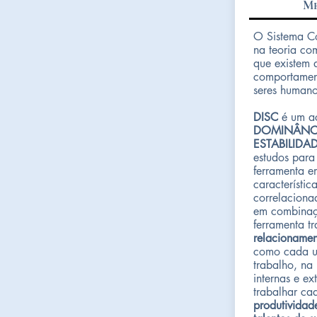
Me
O Sistema C
na teoria co
que existem 
comportament
seres human
DISC
é um a
DOMINÂNC
ESTABILIDA
estudos para
ferramenta e
característi
correlaciona
em combinaç
ferramenta t
relacionamen
como cada u
trabalho, na
internas e ex
trabalhar cad
produtividad