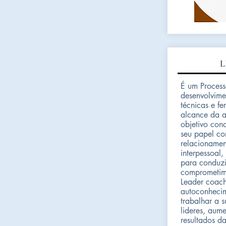
L
É um Process
desenvolvime
técnicas e fe
alcance da a
objetivo con
seu papel co
relacionamen
interpessoal
para conduzi
comprometime
Leader coach
autoconheci
trabalhar a 
lideres, aum
resultados d