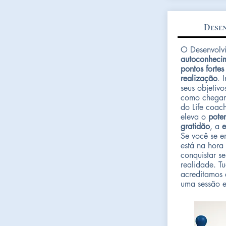
Desen
O Desenvolvi
autoconheci
pontos fortes
realização
. 
seus objetivo
como chegar
do Life coac
eleva o
pote
gratidão
, a
e
Se você se e
está na hora 
conquistar se
realidade. T
acreditamos 
uma sessão e