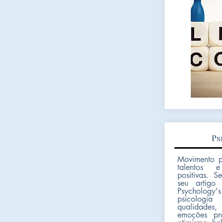
Ps
Movimento pa
talentos e
positivas. 
seu artigo 
Psychology
psicologi
qualidades
emoções pr