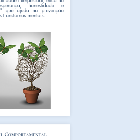
ilidade interpessoal, ética no
esperança, honestidade e
a" que ajuda na prevenção
s transtornos mentais.
il Comportamental