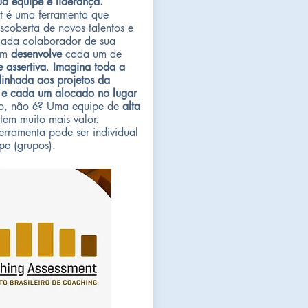
ua equipe e liderança.
 é uma ferramenta que
scoberta de novos talentos e
 cada colaborador de sua
sim
desenvolve
cada um de
 assertiva
.
Imagina toda a
linhada aos projetos da
 e cada um alocado no lugar
to, não é? Uma equipe de
alta
tem muito mais valor.
erramenta pode ser individual
pe (grupos).