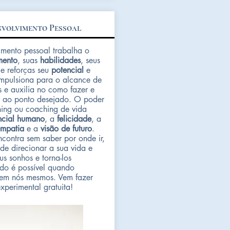
volvimento Pessoal
mento pessoal trabalha o
mento
, suas
habilidades
, seus
e reforças seu
potencial
e
Impulsiona para o alcance de
s e auxilia no como fazer e
 ao ponto desejado. O poder
hing ou coaching de vida
ncial humano
, a
felicidade
, a
mpatia
e a
visão de futuro
.
ncontra sem saber por onde ir,
de direcionar a sua vida e
us sonhos e torna-los
udo é possível quando
em nós mesmos. Vem fazer
xperimental gratuita!