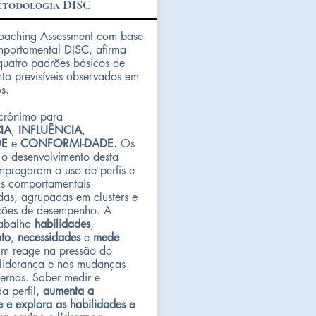
todologia DISC
oaching Assessment com base
mportamental DISC, afirma
quatro padrões básicos de
o previsíveis observados em
os.
crônimo para
IA
,
INFLUÊNCIA
,
DE
e
CONFORMI-DADE.
Os
 o desenvolvimento desta
mpregaram o uso de perfis e
cas comportamentais
das, agrupadas em clusters e
ões de desempenho. A
rabalha
habilidades
,
to
,
necessidades
e
mede
m reage na pressão do
 liderança e nas mudanças
ternas. Saber medir e
a perfil,
aumenta a
e e explora as habilidades e