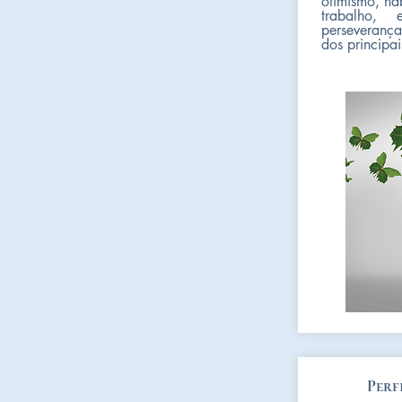
otimismo, hab
trabalho, 
perseveranç
dos principai
Perf