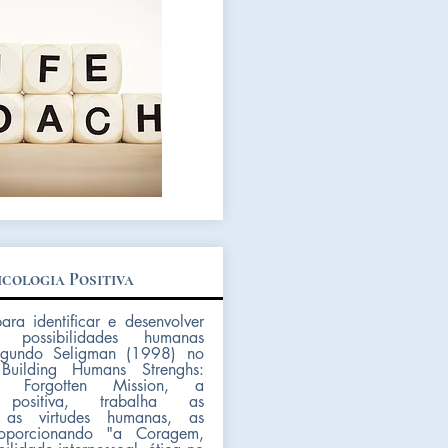
icologia Positiva
ra identificar e desenvolver
 possibilidades humanas
Segundo Seligman (1998) no
Building Humans Strenghs:
's Forgotten Mission, a
a positiva, trabalha as
, as virtudes humanas, as
oporcionando "a Coragem,